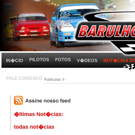
PILOTOS
FOTOS
IN�CIO
V�DEOS
NOT�CIAS D
FALE CONOSCO
Publicada: // -
�ltimas Not�cias:
todas not�cias